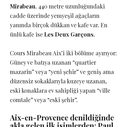
Mirabeau
. 440 metre uzunluğundaki
cadde üzerinde yemyeşil ağaçların
yanında birçok dükkan ve kafe var. En
ünlü kafe ise
Les Deux Garçons
.
Cours Mirabeau Aix’i iki bölüme ayırıyor:
Güney ve batıya uzanan “quartier
mazarin” veya “yeni şehir” ve geniş ama
düzensiz sokaklarıyla kuzeye uzanan,
eski konaklara ev sahipliği yapan “ville
comtale” veya “eski şehir”.
Aix-en-Provence denildiğinde
akla gelen ilk isimlerden: Paul