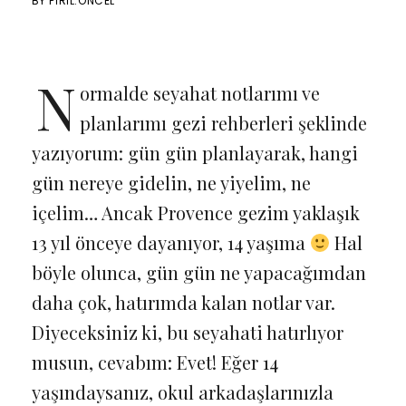
BY
PIRIL.ONCEL
N
ormalde seyahat notlarımı ve
planlarımı gezi rehberleri şeklinde
yazıyorum: gün gün planlayarak, hangi
gün nereye gidelin, ne yiyelim, ne
içelim… Ancak Provence gezim yaklaşık
13 yıl önceye dayanıyor, 14 yaşıma
Hal
böyle olunca, gün gün ne yapacağımdan
daha çok, hatırımda kalan notlar var.
Diyeceksiniz ki, bu seyahati hatırlıyor
musun, cevabım: Evet! Eğer 14
yaşındaysanız, okul arkadaşlarınızla