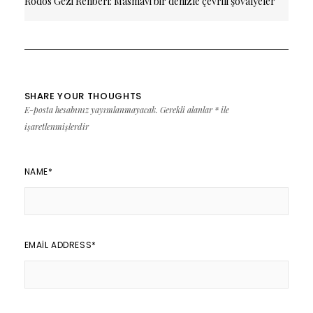
Rodos Gezi Rehberi: Masmavi bir denizle çevrili şövalyeler
adası
SHARE YOUR THOUGHTS
E-posta hesabınız yayımlanmayacak.
Gerekli alanlar
*
ile
işaretlenmişlerdir
NAME
*
EMAIL ADDRESS
*