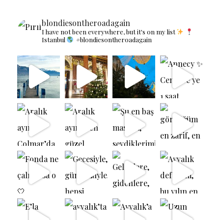
blondiesontheroadagain
I have not been everywhere, but it's on my list
Istanbul
#blondiesontheroadagain