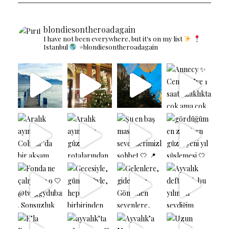
blondiesontheroadagain
I have not been everywhere, but it's on my list
Istanbul
#blondiesontheroadagain