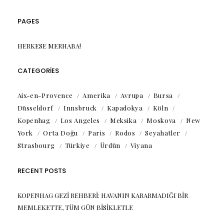
PAGES
HERKESE MERHABA!
CATEGORIES
Aix-en-Provence
Amerika
Avrupa
Bursa
Düsseldorf
Innsbruck
Kapadokya
Köln
Kopenhag
Los Angeles
Meksika
Moskova
New
York
Orta Doğu
Paris
Rodos
Seyahatler
Strasbourg
Türkiye
Ürdün
Viyana
RECENT POSTS
KOPENHAG GEZI REHBERI: HAVANIN KARARMADIĞI BIR
MEMLEKETTE, TÜM GÜN BISIKLETLE