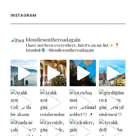
INSTAGRAM
blondiesontheroadagain
I have not been everywhere, but it's on my list
Istanbul
#blondiesontheroadagain