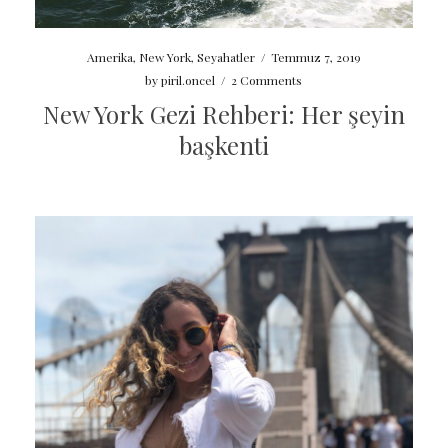
Amerika
,
New York
,
Seyahatler
/
Temmuz 7, 2019
by
piril.oncel
/
2 Comments
New York Gezi Rehberi: Her şeyin
başkenti